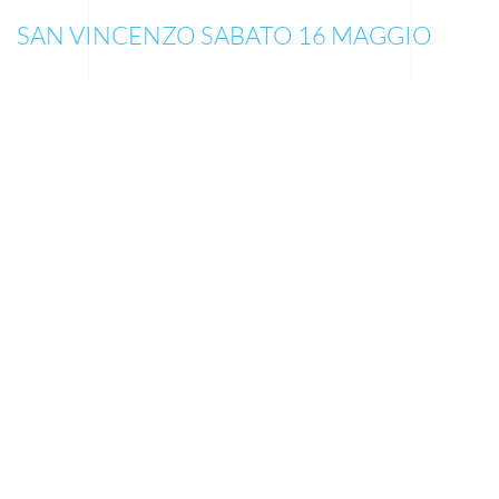
SAN VINCENZO SABATO 16 MAGGIO
Ore 9:00
–
Briefing con diretta streaming
Ore 10:30
– Partenza spettacolare della regata nelle acque
antistanti la Passeggiata del Marinaio
Ore 15:00
– Apertura del
Villaggio della 100
:
Stands tematici, immagini e suoni della regata
Ore 18:30
–
Jazz Syndacate
e Concerto della Filarmonica
G.
Verdi
di San Vincenzo
Ore 19:30
–
Aperitivo al tramonto