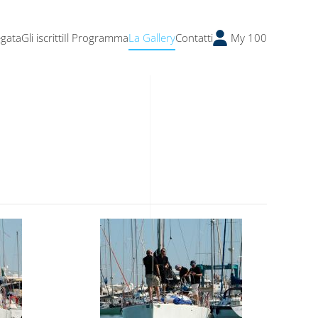
egata
Gli iscritti
Il Programma
La Gallery
Contatti
My 100