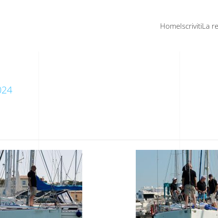
Home
Iscriviti
La r
024